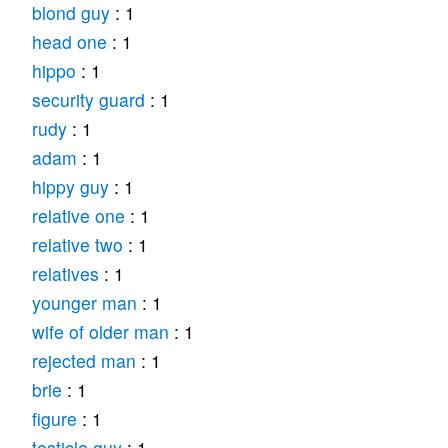
blond guy
: 1
head one
: 1
hippo
: 1
security guard
: 1
rudy
: 1
adam
: 1
hippy guy
: 1
relative one
: 1
relative two
: 1
relatives
: 1
younger man
: 1
wife of older man
: 1
rejected man
: 1
brie
: 1
figure
: 1
testicle guy
: 1