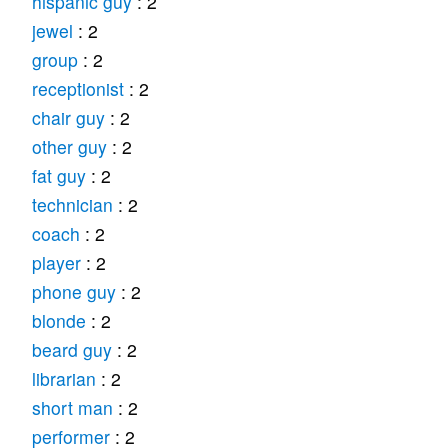
hispanic guy
: 2
jewel
: 2
group
: 2
receptionist
: 2
chair guy
: 2
other guy
: 2
fat guy
: 2
technician
: 2
coach
: 2
player
: 2
phone guy
: 2
blonde
: 2
beard guy
: 2
librarian
: 2
short man
: 2
performer
: 2