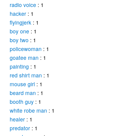
radio voice
: 1
hacker
: 1
flyingjerk
: 1
boy one
: 1
boy two
: 1
policewoman
: 1
goatee man
: 1
painting
: 1
red shirt man
: 1
mouse girl
: 1
beard man
: 1
booth guy
: 1
white robe man
: 1
healer
: 1
predator
: 1