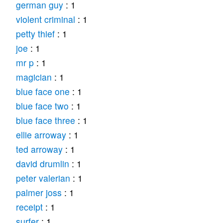
german guy
: 1
violent criminal
: 1
petty thief
: 1
joe
: 1
mr p
: 1
magician
: 1
blue face one
: 1
blue face two
: 1
blue face three
: 1
ellie arroway
: 1
ted arroway
: 1
david drumlin
: 1
peter valerian
: 1
palmer joss
: 1
receipt
: 1
surfer
: 1