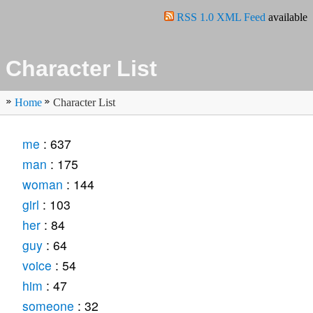
RSS 1.0 XML Feed
available
Character List
Home
Character List
me
: 637
man
: 175
woman
: 144
girl
: 103
her
: 84
guy
: 64
voice
: 54
him
: 47
someone
: 32