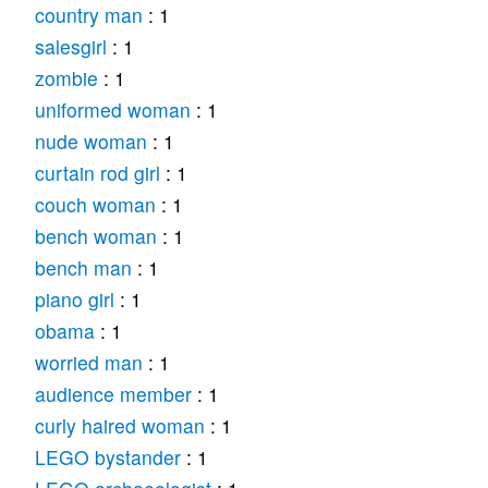
country man
: 1
salesgirl
: 1
zombie
: 1
uniformed woman
: 1
nude woman
: 1
curtain rod girl
: 1
couch woman
: 1
bench woman
: 1
bench man
: 1
piano girl
: 1
obama
: 1
worried man
: 1
audience member
: 1
curly haired woman
: 1
LEGO bystander
: 1