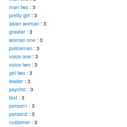
man two
: 3
pretty girl
: 3
asian woman
: 3
greeter
: 3
woman one
: 3
policeman
: 3
voice one
: 3
voice two
: 3
girl two
: 3
leader
: 3
psychic
: 3
text
: 3
person1
: 3
person2
: 3
customer
: 3