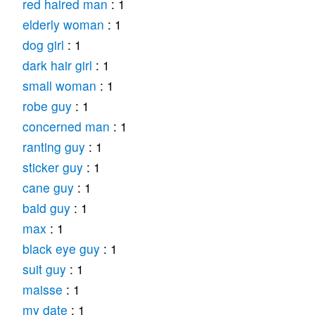
red haired man
: 1
elderly woman
: 1
dog girl
: 1
dark hair girl
: 1
small woman
: 1
robe guy
: 1
concerned man
: 1
ranting guy
: 1
sticker guy
: 1
cane guy
: 1
bald guy
: 1
max
: 1
black eye guy
: 1
suit guy
: 1
maisse
: 1
my date
: 1