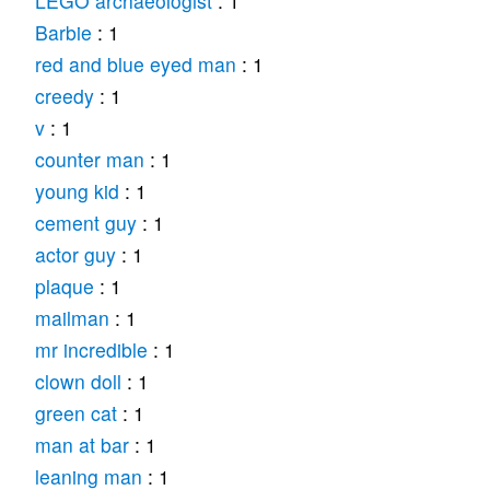
LEGO archaeologist
: 1
Barbie
: 1
red and blue eyed man
: 1
creedy
: 1
v
: 1
counter man
: 1
young kid
: 1
cement guy
: 1
actor guy
: 1
plaque
: 1
mailman
: 1
mr incredible
: 1
clown doll
: 1
green cat
: 1
man at bar
: 1
leaning man
: 1