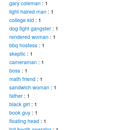
gary coleman
: 1
light haired man
: 1
college kid
: 1
dog fight gangster
: 1
rendered woman
: 1
bbq hostess
: 1
skeptic
: 1
cameraman
: 1
boss
: 1
math friend
: 1
sandwich woman
: 1
father
: 1
black girl
: 1
book guy
: 1
floating head
: 1
toll booth operator
: 1