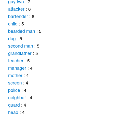
guy two
: 7
attacker
: 6
bartender
: 6
child
: 5
bearded man
: 5
dog
: 5
second man
: 5
grandfather
: 5
teacher
: 5
manager
: 4
mother
: 4
screen
: 4
police
: 4
neighbor
: 4
guard
: 4
head
: 4