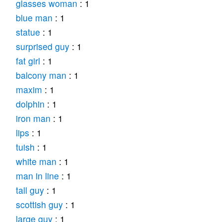
glasses woman
: 1
blue man
: 1
statue
: 1
surprised guy
: 1
fat girl
: 1
balcony man
: 1
maxim
: 1
dolphin
: 1
iron man
: 1
lips
: 1
tuish
: 1
white man
: 1
man in line
: 1
tall guy
: 1
scottish guy
: 1
large guy
: 1