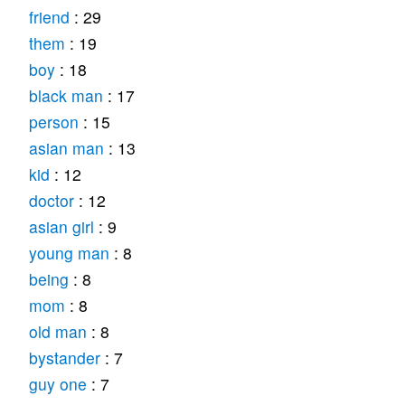
friend
: 29
them
: 19
boy
: 18
black man
: 17
person
: 15
asian man
: 13
kid
: 12
doctor
: 12
asian girl
: 9
young man
: 8
being
: 8
mom
: 8
old man
: 8
bystander
: 7
guy one
: 7