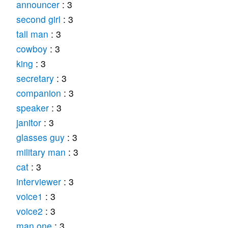
announcer
: 3
second girl
: 3
tall man
: 3
cowboy
: 3
king
: 3
secretary
: 3
companion
: 3
speaker
: 3
janitor
: 3
glasses guy
: 3
military man
: 3
cat
: 3
interviewer
: 3
voice1
: 3
voice2
: 3
man one
: 3