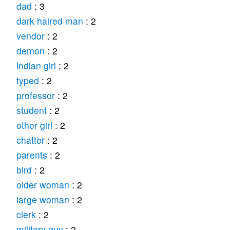
dad
: 3
dark haired man
: 2
vendor
: 2
demon
: 2
indian girl
: 2
typed
: 2
professor
: 2
student
: 2
other girl
: 2
chatter
: 2
parents
: 2
bird
: 2
older woman
: 2
large woman
: 2
clerk
: 2
military guy
: 2